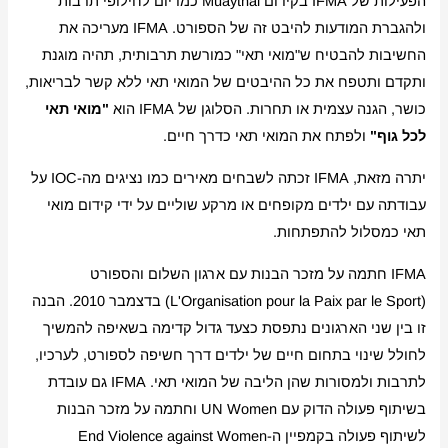
הפעילות של IFMA בקידום Muaythai כמדיום לחילופי תרבות
ולהגברת המודעות להיבט זה של הספורט. IFMA מעריכה את
החשיבות להבטיח ש"מואי תאי" כמורשת תרבותית, תהיה מוגנת
ותקדם ותטפח את כל ההיבטים של המואי תאי ללא קשר לבריאות,
כושר, הגנה עצמית או תחרות. הסלוגן של IFMA הוא
"מואי תאי
לכל גוף"
ולפתח את המואי תאי כדרך חיים.
יתרה מזאת, IFMA זכתה לשבחים מאירים כמו נציגים מה-IOC על
עבודתה עם ילדים מקופחים או מרקע שוליים על ידי קידום מואי
תאי כמסלול להתפתחות.
IFMA חתמה על מזכר הבנות עם ארגון השלום והספורט
(L'Organisation pour la Paix par le Sport) בדצמבר 2010. הבנה
זו בין שני הארגונים נתפסת כצעד גדול קדימה בשאיפה להמשיך
לחולל שינוי בתחום חיים של ילדים דרך חשיפה לספורט, לערכיו,
לתרבות ולמסורות שהן הליבה של המואי תאי. IFMA גם עובדת
בשיתוף פעולה הדוק עם UN Women וחתמה על מזכר הבנות
לשיתוף פעולה בקמפיין ה-End Violence against Women