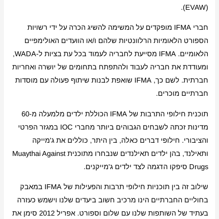
(EVAW).
חברי IFMA מופקדים על המשימה להשיג הכרה על ידי רשויות
הספורט הלאומיות הרלוונטיות שלהם ו/או הוועדים האולימפיים
הלאומיים. IFMA מסייעת לחבריה לעמוד בכל עת בציות ל-WADA,
ומעודדת את חבריה לעבוד ולהתפתח בתחומים של יושרה ואחריות
חברתית. לשם כך, IFMA שואפת לבנות שיתוף פעולה עם מוסדות
חברתיים מוכרים.
תוכנית חילופי התרבות של IFMA הכוללת ילדים מלמעלה מ-60
מדינות זכתה לשבחים הגבוהים ביותר מחברי IOC במגזר הפרטי
והציבורי. חילופי דברים כאלה, בין היתר, כוללים את ג'מייקה
ותאילנד, בהן ילדים תאילנדים שנבחרו מתוכנית Muaythai Against
Drugs סיפקו הדגמה לצד ילדים ג'מייקנים.
שילוב זה בין תוכניות חילופי תרבות והפעילות של IFMA במאבק
בחוליים החברתיים הינו מרכיב חשוב ביעדים שלנו וישמש כעזרה
בעתיד של השותפות שלנו עם שלום וספורט. אפריל 2012 סימן את