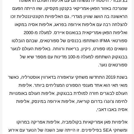
בצ'ונבורי. היסטוריה נעשתה גם עם אליפות העולם הראשונה
שנערכה באזור הפאן-אמריקאי בקנקון מקסיקו, שזו הייתה הפעם
הראשונה בה הושג שוויון מגדרי. גם האליפויות הקונטיננטליות זכו
להצלחה רבה עם אליפות אירופה בפראג, אליפות אסיה במקאו
ואליפות הפאן-אמריקאית בבואנוס איירס. למעלה מ-2000
ספורטאי IFMA השתתפו בכנסים של ספורטאים, שבהם הובלטו
נושאים כמו ספורט, ניקיון, בריאות ורווחה. באליפות העולם לנוער
בבנגקוק השתתפו למעלה מ-100 מדינות עם מספר שיא של
ספורטאים נוער.
בשנת 2019 התחדשו משחקי עראפורה בדארווין אוסטרליה, כאשר
מואי תאי הוא אחד מענפי הספורט המצליחים ביותר. אליפות
העולם לבוגרים חזרה למולדת בבנגקוק, אליפות העולם באומנויות
לחימה צ'ונג'ו בדרום קוריאה, אליפות אירופה במינסק, אליפות
אסיה באבו דאבי,
אליפויות פאן אמריקאיות בקולומביה, אליפות אפריקה במרוקו
ומשחקי SEA בפיליפינים. זו הייתה שוב השנה של הנוער עם אירוע