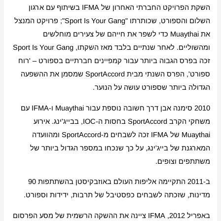
השקת הפרויקט החברתי האחרון של IFMA בשיתוף עם ארגון
השלום והספורט, שכותרתו "Sport Is Your Gang"; פרויקט המנצל
את Muaythai כדי לשפר את חייהם של צעירים מוחלשים
ומהשוליים. לאחר שנתיים בלבד מאז השקתו, Sport Is Your Gang
זכה בפרס הגבוה ביותר עבור קמפיינים חברתיים בספורט – 'רוח
ספורט', הפרס השנתי מבית SportAccord שמסמן את ההשפעה
הגדולה ביותר שספורט עושה על הנוער.
2010 סימנה אבן דרך חשובה נוספת עבור Muaythai ו-IFMA עם
משחקי הקרב SportAccord בחסות ה-IOC, בבייג'ינג. אירוע
Muaythai של IFMA זכה לשבחים מ-SportAccord ומהוועדה
המארגנת של בייג'ינג, על כך שנכחו במספר הגדול ביותר של
משתתפים וצופים.
ב-2011 התקיימה אליפות העולם באוזבקיסטן בהשתתפות 90
מדינות, שזכתה לשבחים כפסטיבל של תרבות, ידידות וספורט.
באפריל 2012, IFMA ציינה את ההשקה הרשמית של מסע הפרסום