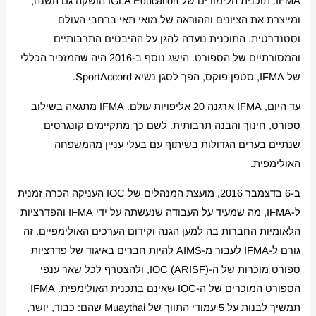
IFMA. תוכנית הלימודים של IGLA Education הושקה גם השנה,
ומייצרת את הציונים וההוראה של מואי תאי ברחבי העולם
וסטנדרטית. התוכנית נועדה להגן על ההיבטים התרבותיים
והמסורתיים של הספורט. הישג נוסף ב-2016 היה שהמזכיר הכללי
של IFMA, סטפן פוקס, הפך לסגן נשיא SportAccord.
עד היום, IFMA ארגנה 20 אליפויות עולם. IFMA מתגאה בשילוב
ספורט, חינוך והבנה תרבותית. לשם כך מתקיימים קונגרסים
שנתיים בערים הגדולות בשיתוף עם בעלי עניין מהמשפחה
האולימפית.
ב-6 בדצמבר 2016, מועצת המנהלים של IOC העניקה הכרה זמנית
ל-IFMA, מה שמעיד על העבודה שנעשתה על ידי IFMA והפדרציות
הלאומיות החברות בה למען הגנה וקידום הערכים האולימפיים. זה
גורם ל-IFMA לעבור מ-AIMS להיות חברים באיגוד של פדרציות
ספורט מוכרות של ה-IOC (ARISF), ולהצטרף לכל שאר ענפי
הספורט המוכרים של ה-IOC שאינם בתכנית האולימפית. IFMA
תמשיך לבנות על 5 עמודי התווך של Muaythai שהם: כבוד, יושר,