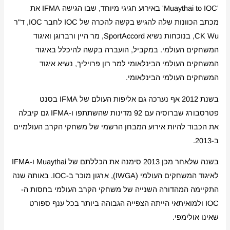
'Muaythai to IOC' באירוע חגיגי מיוחד, שבו הגישה IFMA את
מכתב הכוונות שלה להגיש בקשה להכרה של IOC לחבר IOC, ד"ר
CK Wu, בנוכחות נשיא SportAccord, מר היין ורברוגן ואיגוד
המשחקים העולמי. במקביל, הועברה בקשה להיכלל באיגוד
המשחקים העולמי הבינלאומי למר רון פרויליך, נשיא איגוד
המשחקים העולמי הבינלאומי.
בשנת 2012 אף נערכה גם אליפות העולם של IFMA בסנט
פטרסבורג שברוסיה עם 92 מדינות שהשתתפו ו-IFMA גם קיבלה
את הכבוד להיות אירוע המבחן הרשמי של משחקי הקרב העולמיים
ב-2013.
בשנה שלאחר מכן 2013 סימנה את הכללתם של Muaythai ו-IFMA
לאיגוד המשחקים העולמי (IWGA), ארגון מוכר ב-IOC. באותה שנה
התקיימה המהדורה השנייה של משחקי הקרב העולמי בחסות ה-
IOC ולמואיתאי הייתה הצפייה הגבוהה ביותר בכל ענף ספורט
שאינו אולימפי.