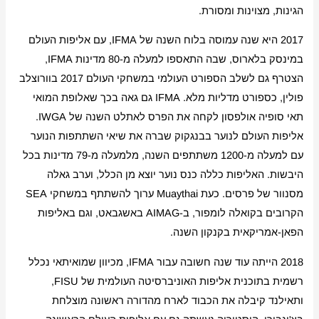
הגינות, מצוינות ומסורת.
2017 היא שנה עמוסה בלוח השנה של IFMA, עם אליפות העולם
במינסק בלארוס, שבה התאספו למעלה מ-80 מדינות IFMA,
הצטרף גם לשלב הספורט העולמי במשחקי העולם 2017 בוורוצלב
פולין, כספורט מדליות מלא. IFMA גם גאה בכך שאלופת המואי
תאי סופיה אולפסון לקחה את הפרס לאתלט השנה של IWGA.
אליפות העולם לנוער בבנגקוק שברה את שיאי השתתפות הנוער
עם למעלה מ-1200 משתתפים השנה, מלמעלה מ-79 מדינות בכל
היבשות. האליפות כללה כנס נוער יוצא מן הכלל, וערב גאלה
מסנוור של פרסים. כעת Muaythai ערוך להשתתף במשחקי SEA
הקרובים בקואלה לומפור, ב-AIMAG באשגבאט, וגם באליפות
הפאן-אמריקאית בקנקון השנה.
2018 הייתה עוד שנה חשובה עבור IFMA, מכיוון שמואיתאי נכלל
רשמית בתוכנית אליפות האוניברסיטה העולמית של FISU,
ותאילנד קיבלה את הכבוד לארח מהדורה ראשונה מוצלחת