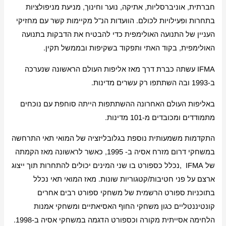
חברתית, אוניברסליות, אתיקה, נוער וחינוך, מניעת מניפולציות
בתחרות ופעילויות לכולם. הוועדות הנ"ל מקיימות קשר עם מחזיקי
העניין של התנועה האולימפית כדי להבטיח את הדבקות בתנועה
האולימפית, בקוד האתי ותפקוד בשקיפות ובממשל תקין.
IFMA עשתה כברת דרך מאז אליפות העולם הראשונה שנערכה
ב-1993 ובה השתתפו רק עשרים מדינות.
באליפות העולם האחרונה ההשתתפות הייתה סוחפת עם נוכחים
מתמודדים ומכובדים מ-101 מדינות.
התקדמות משמעותית נוספת בגלובליזציה של המואי תאי התרחשה
במשחקי דרום מזרח אסיה ב- 1995, כאשר לראשונה מאז הקמתה
של IFMA ,נכלל כספורט בו שני המינים יכולים להתחרות תוך ייצוג
ארצם על פני חטיבות/קטגוריות שונות. מאז המואי תאי נכלל
בתוכניות ספורט הרשמית של משחקי ספורט רבים אחרים
קונטיננטליים כגון משחקי החוף האסיאתיים ומשחקי אמנות
הלחימה אסייתית מקורה וכספורט הדגמה במשחקי אסיה ב-1998.