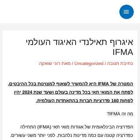
ילוג
תפריט
תוכן
ראשי
Post
navigation
איגרוף תאילנדי האיגוד העולמי
IFMA
כתיבת תגובה
/
Uncategorized
/ מאת
רוני שואקה
המטרה של
IFMA
היא להמשיך לשאוף למצוינות בכל ההיבטים,
לפתח את המואי תאי בכל מדינה בעולם ושעד שנת 2024 יהיו
לפחות 160 פדרציות חברות בהתאחדות העולמית.
מה זה IFMA?
הפדרציה הבינלאומית של אגודות מואי תאי (IFMA) התחילה
כפדרציה קטנה עם כמה מדינות נלהבות, לפני יותר משני עשורים.