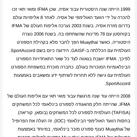
1999 הייתה שנה היסטורית עבור אסיה, שכן IFMA ומואי תאי זכו
להכרה על ידי הוועד האולימפי של אסיה. לאחר 8 אליפויות עולם
בדרום מזרח אסיה, בשנת 2003 נערכה אליפות העולם של IFMA
בקזחסטן עם 78 מדינות שהשתתפו בה. בשנת 2006 נוצרה
היסטוריה, כאשר Muaythai הפך לחבר מלא בקהילת הספורט
העולמית עם הכללתה ב-GAISF, הידועה כיום בשם SportAccord.
לפיכך, IFMA יושבת בגאווה לצד כל שאר התאחדויות הספורט
הבינלאומיות המוכרות בעולם, כחברה מוכרת במשפחת הספורט
העולמית עם גישה ללא תחרות לשיתוף ידע ומשאבים באמצעות
SportAccord.
2008 הייתה עוד שנה מרגשת עבור מואי תאי עם אליפות העולם של
IFMA, שהייתה חלק מהאגודה לספורט בינלאומי לכל המשחקים
(TAFISA) העולמית לספורט לכל המשחקים (בוסאן, קוריאה)
בחסות הוועד האולימפי הבינלאומי (IOC). זה העלה את הפרופיל
של Muaythai כענף ספורט מוכר בינלאומי, במיוחד באמצעות