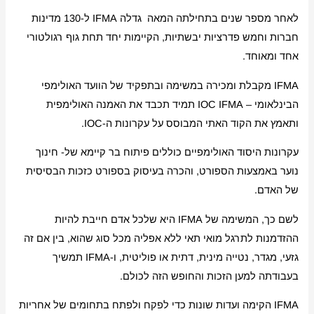
לאחר מספר שנים בתחילתה המאה גדלה IFMA ל-130 מדינות
חברות וחמש פדרציות יבשתיות, הקיימות יחד תחת גוף רגולטורי
אחד ומאוחד.
IFMA מקבלת ומכירה במשימה ובתפקיד של הוועד האולימפי
הבינלאומי – IOC IFMA תמיד תכבד את האמנה האולימפית
ותאמץ את הקוד האתי המבוסס על עקרונות ה-IOC.
עקרונות היסוד האולימפיים כוללים פיתוח בר קיימא של- חינוך
נוער באמצעות הספורט, והכרה בעיסוק בספורט כזכות הבסיסית
של האדם.
לשם כך, המשימה של IFMA היא שלכל אדם חייבת להיות
ההזדמנות לתרגל מואי תאי ללא אפליה מכל סוג שהוא, בין אם זה
גזעי, מגדר, נטייה מינית, דתית או פוליטית, ו-IFMA תמשיך
בעבודתה למען הזכות והחופש הזה לכולם.
IFMA הקימה ועדות שונות כדי לפקח ולפתח בתחומים של אחריות