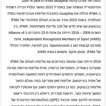
למונדיאל אוניברסיטת IFMA Muaythai הראשון אי פעם,
וההיסטוריה נעשתה שוב באפריל 2015 כאשר FISU הכירה רשמית
ב-IFMA וכללה את muaythai בתוכנית אליפות אוניברסיטת FISU
העולמית. בשנת 2015 נערך גם גביע העולם המלכותי של IFMA
בבנגקוק עם שיא חדש של 120 מדינות משתתפות. IFMA, בין
השנים 2009 – 2016 הייתה גם אחת מ-23 החברים ב-Alliance of
Independent Recognized Members of Sport (AIMS), אחת
מארבע קבוצות הגג ב-SportAccord. נכון לעכשיו, המזכיר הכללי
של IFMA, סטפן פוקס, משמש כנשיא AIMS.
2016 הייתה שנה עמוסה באירועים עם אליפות העולם של IFMA
שנערכה בשוודיה, והמונדיאל ברוסיה, ואילו אליפות אירופה נערכה
בקרואטיה, משחקי החופים האסייתיים תחת המועצה האולימפית
של אסיה בווייטנאם, אליפות פאן אמריקה בפרו ועולם הנוער
אליפות בבנגקוק. כמו כן נחתם הסכם חשוב עם אונסק"ו לקראת
המשך פיתוח נוער, רגישות מגדרית, דיאלוג בין-תרבותי ויישום
ההנחיות לחינוך גופני איכותי (QPE) בפלטפורמה החינוכית של