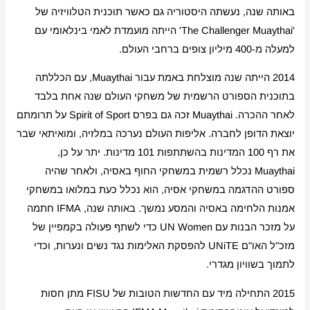
באותה שנה, נעשתה היסטוריה גם כאשר תוכנית הטלוויזיה של
'The Challenger Muaythai' הייתה מועמדת לאמי בינלאומי עם
למעלה מ-400 מיליון צופים ברחבי העולם.
2014 הייתה שנה מוצלחת באמת עבור Muaythai, עם הכללתה
בתוכנית הספורט הרשמית של משחקי העולם שנה אחת בלבד
לאחר ההכרה. Muaythai זכה גם בפרס Spirit of Sport על תרומתם
יוצאת הדופן לחברה. אליפות העולם נערכה במלזיה, ומואיתאי שבר
את רף 100 המדינות בהשתתפות 101 מדינות. יתר על כן,
Muaythai נכלל רשמית במשחקי החוף באסיה, ולאחר שהיה
ספורט ההדגמה במשחקי אסיה, הוא נכלל כעת במלואו במשחקי
אמנות הלחימה באסיה והמסע נמשך. באותה שנה, IFMA חתמה
על מזכר הבנות עם UN Women כדי לשתף פעולה בקמפיין של
מזכ"ל האו"ם UNiTE להפסקת האלימות נגד נשים ונערות, וכדי
לתמוך בשוויון מגדרי.
2015 התחילה מיד עם החדשות הטובות של FISU מתן חסות